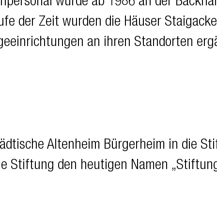
chpersonal wurde ab 1986 an der Backnan
ufe der Zeit wurden die Häuser Staigack
geeinrichtungen an ihren Standorten erg
tädtische Altenheim Bürgerheim in die S
ie Stiftung den heutigen Namen „Stiftu