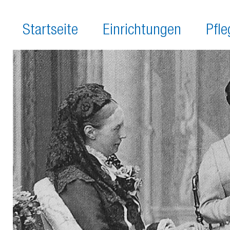
Startseite
Einrichtungen
Pfl
Leitbild
Alten- und Pflegeheim Staigac
Pfl
Einrichtungen
Johannes-Brenz-Haus
Sta
Stellenanzeigen
Pflegestift Bürgerheim
Kur
Pflegestift Am Langenbach
Tag
Apartmenthaus D. Bonhoeffer
Jun
Alten- und Pflegeheim Wildber
MS-
Diakoniestation Wildberg
Dem