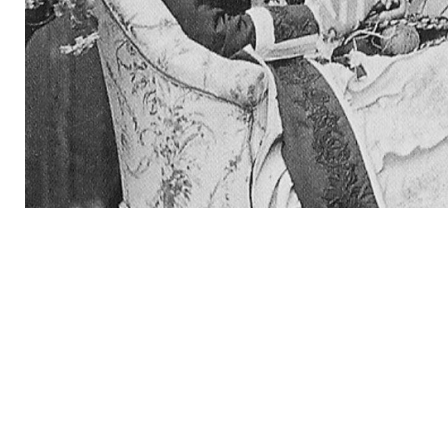
Pflegeheim Bergsteig
Amb
Pflegestift Ebhausen
Ess
Pflegestift Neubulach
Pflegeschule Backnang