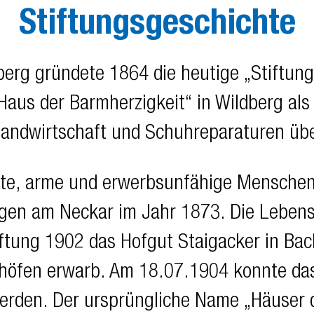
Stiftungsgeschichte
berg gründete 1864 die heutige „Stiftun
Haus der Barmherzigkeit“ in Wildberg als 
Landwirtschaft und Schuhreparaturen üb
alte, arme und erwerbsunfähige Menschen 
ingen am Neckar im Jahr 1873. Die Lebe
iftung 1902 das Hofgut Staigacker in Bac
höfen erwarb. Am 18.07.1904 konnte das
rden. Der ursprüngliche Name „Häuser d