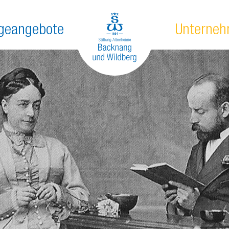
egeangebote
Unterne
ker
egekonzept
Geschichte
tionäre Pflege
Leitbild
zzeitpflege
News
espflege
ge Pflege
g
Pflege
enzbetreuung