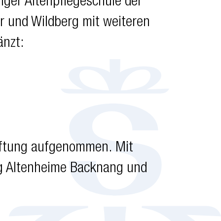
ger Altenpflegeschule der
er und Wildberg mit weiteren
änzt:
tiftung aufgenommen. Mit
ng Altenheime Backnang und